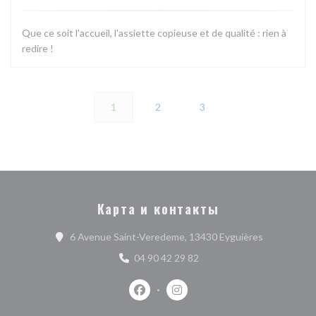
Que ce soit l'accueil, l'assiette copieuse et de qualité : rien à
redire !
1
2
3
Карта и контакты
((открывает
6 Avenue Saint-Veredeme, 13430 Eyguières
04 90 42 29 82
Facebook ((открывается в новом о
Instagram ((открывается в 