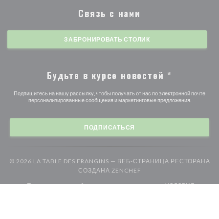
Связь с нами
ЗАБРОНИРОВАТЬ СТОЛИК
Будьте в курсе новостей
*
Подпишитесь на нашу рассылку, чтобы получать от нас по электронной почте
персонализированные сообщения и маркетинговые предложения.
ПОДПИСАТЬСЯ
© 2026 LA TABLE DES FRANGINS — ВЕБ-СТРАНИЦА РЕСТОРАНА
((ОТКРЫВАЕТСЯ В НОВ
СОЗДАНА
ZENCHEF
((открывается в новом
Предупреждение об отказе от ответственности
УСЛОВИЯ
((открывается в новом окне))
((открыв
ИСПОЛЬЗОВАНИЯ
Политика защиты персональных данных
((открывается в новом окне))
((открывается в новом 
Политика печенье
Доступность