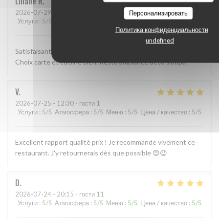
Liliane
R
2026-07-29
- 12:15 - гости 2
Персонализировать
Услуги
:
5
/5
Атмосфера
:
4
/5
Меню
:
3
/5
Цена / качество
:
4
/5
Политика конфиденциальности
undefined
Satisfaisant dans l ensemble resa accueil service très bien.
Choix carte et cuisine bien. Resto ambiance déco sympa!
V
2026-07-25
- 12:30 - гости 1
Услуги
:
5
/5
Атмосфера
:
5
/5
Меню
:
5
/5
Цена / качество
:
5
/5
Excellent rapport qualité prix ! Je recommande vivement ce
restaurant. J'y retournerais dès que possible 😍😉
D
2026-07-24
- 20:15 - гости 11
Услуги
:
5
/5
Атмосфера
:
5
/5
Меню
:
5
/5
Цена / качество
:
5
/5