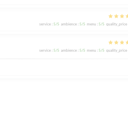
service
:
5
/5
ambience
:
5
/5
menu
:
5
/5
quality_price
service
:
5
/5
ambience
:
5
/5
menu
:
5
/5
quality_price
service
:
5
/5
ambience
:
4
/5
menu
:
4
/5
quality_price
: rien à redire !