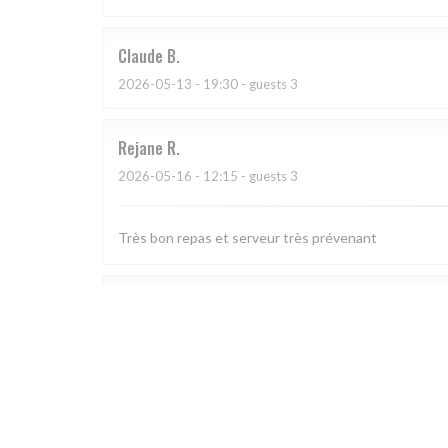
Claude
B
2026-05-13
- 19:30 - guests 3
Rejane
R
2026-05-16
- 12:15 - guests 3
Très bon repas et serveur très prévenant
DOMINIQUE
L
2026-05-13
- 20:00 - guests 6
Que ce soit l'accueil, l'assiette copieuse et de qualité 