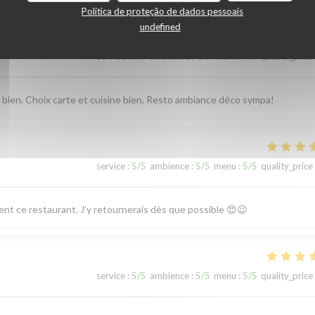
Política de proteção de dados pessoais
undefined
service
:
5
/5
ambience
:
4
/5
menu
:
3
/5
quality_price
s bien. Choix carte et cuisine bien. Resto ambiance déco sympa!
service
:
5
/5
ambience
:
5
/5
menu
:
5
/5
quality_price
ent ce restaurant. J'y retournerais dès que possible 😍😉
service
:
5
/5
ambience
:
5
/5
menu
:
5
/5
quality_price