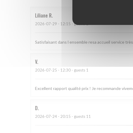
Liliane
R
2026-07-29
- 12:15 - guests 2
Satisfaisant dans l ensemble resa accueil service trè
V
2026-07-25
- 12:30 - guests 1
Excellent rapport qualité prix ! Je recommande vivem
D
2026-07-24
- 20:15 - guests 11