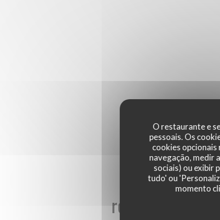
O restaurante e se
pessoais. Os cooki
cookies opcionais
navegação, medir a 
sociais) ou exibir
tudo' ou 'Personali
momento cli
reviews_from_ou