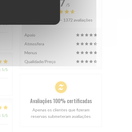
4.7
/5
Avaliação média —
1372 avaliações
:
4
/5
Apoio
Atmosfera
Menus
Qualidade/Preço
:
5
/5
Avaliações 100% certificadas
Apenas os clientes que fizeram
:
5
/5
reservas submeteram avaliações