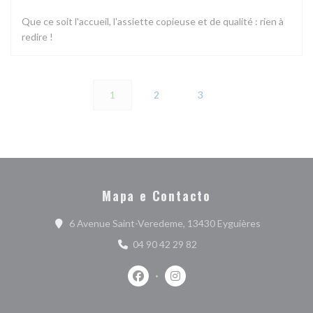
Que ce soit l'accueil, l'assiette copieuse et de qualité : rien à
redire !
1
2
3
Mapa e Contacto
((abre numa 
6 Avenue Saint-Veredeme, 13430 Eyguières
04 90 42 29 82
Facebook ((abre numa nova janela))
Instagram ((abre numa nova j