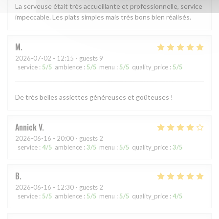
La serveuse était très accueillante et professionnelle, service
impeccable. Les plats simples mais très bons bien réalisés.
M
2026-07-02
- 12:15 - guests 9
service
:
5
/5
ambience
:
5
/5
menu
:
5
/5
quality_price
:
5
/5
De très belles assiettes généreuses et goûteuses !
Annick
V
2026-06-16
- 20:00 - guests 2
service
:
4
/5
ambience
:
3
/5
menu
:
5
/5
quality_price
:
3
/5
B
2026-06-16
- 12:30 - guests 2
service
:
5
/5
ambience
:
5
/5
menu
:
5
/5
quality_price
:
4
/5