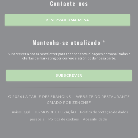
Contacte-nos
RESERVAR UMA MESA
Mantenha-se atualizado
*
Subscrever a nossa newsletter para receber comunicações personalizadas e
ofertas de marketing por correio eletrónico da nossa parte.
SUBSCREVER
© 2026 LA TABLE DES FRANGINS — WEBSITE DO RESTAURANTE
((ABRE NUMA NOVA JAN
CRIADO POR
ZENCHEF
((abre numa nova janela))
((abre numa nova janela))
Aviso Legal
TERMOS DE UTILIZAÇÃO
Política de proteção de dados
((abre numa nova janela))
((abre numa nova janela))
((abre numa nova j
pessoais
Política de cookies
Acessibilidade