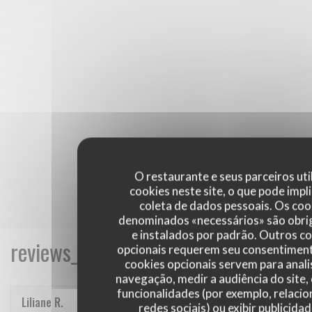
O restaurante e seus parceiros uti
cookies neste site, o que pode impli
coleta de dados pessoais. Os coo
denominados «necessários» são obri
e instalados por padrão. Outros c
reviews_from_our_clients_following_
opcionais requerem seu consentiment
cookies opcionais servem para anali
navegação, medir a audiência do site,
funcionalidades (por exemplo, relaci
Liliane
R
redes sociais) ou exibir publicida