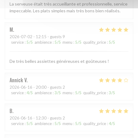
La serveuse était très accueillante et professionnelle, service
impeccable. Les plats simples mais très bons bien réalisés.
M
2026-07-02
- 12:15 - guests 9
service
:
5
/5
ambience
:
5
/5
menu
:
5
/5
quality_price
:
5
/5
De très belles assiettes généreuses et goûteuses !
Annick
V
2026-06-16
- 20:00 - guests 2
service
:
4
/5
ambience
:
3
/5
menu
:
5
/5
quality_price
:
3
/5
B
2026-06-16
- 12:30 - guests 2
service
:
5
/5
ambience
:
5
/5
menu
:
5
/5
quality_price
:
4
/5