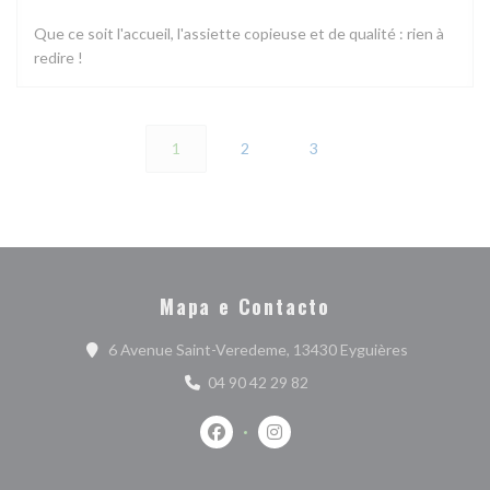
Que ce soit l'accueil, l'assiette copieuse et de qualité : rien à
redire !
1
2
3
Mapa e Contacto
((abre numa 
6 Avenue Saint-Veredeme, 13430 Eyguières
04 90 42 29 82
Facebook ((abre numa nova janela))
Instagram ((abre numa nova j