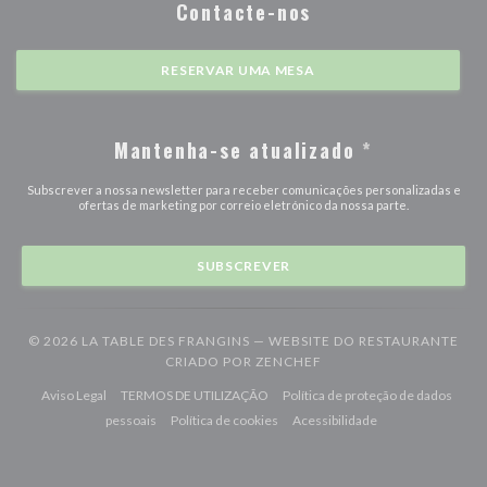
Contacte-nos
RESERVAR UMA MESA
Mantenha-se atualizado
*
Subscrever a nossa newsletter para receber comunicações personalizadas e
ofertas de marketing por correio eletrónico da nossa parte.
SUBSCREVER
© 2026 LA TABLE DES FRANGINS — WEBSITE DO RESTAURANTE
((ABRE NUMA NOVA JAN
CRIADO POR
ZENCHEF
((abre numa nova janela))
((abre numa nova janela))
Aviso Legal
TERMOS DE UTILIZAÇÃO
Política de proteção de dados
((abre numa nova janela))
((abre numa nova janela))
((abre numa nova j
pessoais
Política de cookies
Acessibilidade