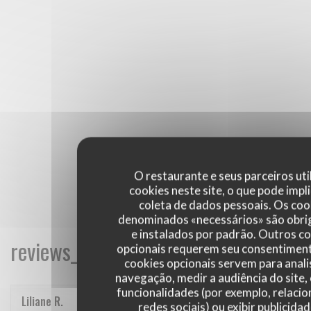
O restaurante e seus parceiros uti
cookies neste site, o que pode impli
coleta de dados pessoais. Os coo
denominados «necessários» são obri
e instalados por padrão. Outros c
reviews_from_our_clients_following_
opcionais requerem seu consentiment
cookies opcionais servem para anali
navegação, medir a audiência do site,
funcionalidades (por exemplo, relaci
Liliane
R
redes sociais) ou exibir publicida