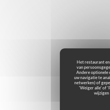
Het restaurant en 
van persoonsgegev
Andere optionele 
uw navigatie te anal
netwerken) of geper
'Weiger alle' of
wijzigen
Onze g