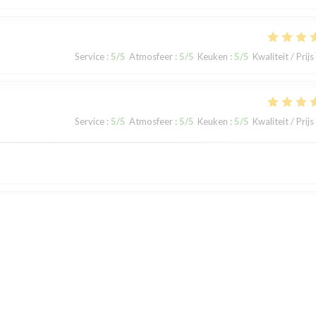
Service
:
5
/5
Atmosfeer
:
5
/5
Keuken
:
5
/5
Kwaliteit / Prijs
Service
:
5
/5
Atmosfeer
:
5
/5
Keuken
:
5
/5
Kwaliteit / Prijs
Service
:
5
/5
Atmosfeer
:
4
/5
Keuken
:
4
/5
Kwaliteit / Prijs
: rien à redire !