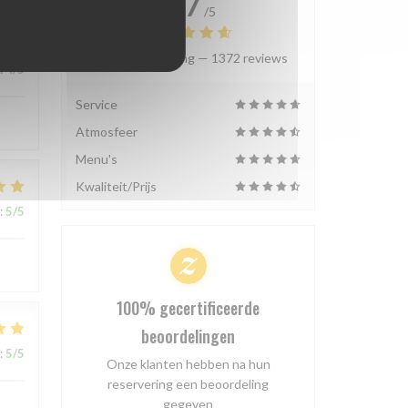
4.7
/5
Gemiddelde rating —
1372 reviews
:
4
/5
Service
Atmosfeer
Menu's
Kwaliteit/Prijs
:
5
/5
100% gecertificeerde
beoordelingen
:
5
/5
Onze klanten hebben na hun
reservering een beoordeling
gegeven