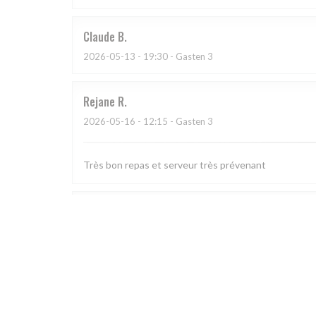
Claude
B
2026-05-13
- 19:30 - Gasten 3
Rejane
R
2026-05-16
- 12:15 - Gasten 3
Très bon repas et serveur très prévenant
DOMINIQUE
L
2026-05-13
- 20:00 - Gasten 6
Que ce soit l'accueil, l'assiette copieuse et de qualité 