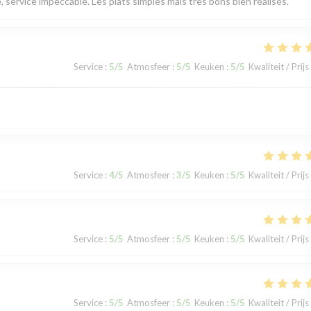
, service impeccable. Les plats simples mais très bons bien réalisés.
Service
:
5
/5
Atmosfeer
:
5
/5
Keuken
:
5
/5
Kwaliteit / Prijs
Service
:
4
/5
Atmosfeer
:
3
/5
Keuken
:
5
/5
Kwaliteit / Prijs
Service
:
5
/5
Atmosfeer
:
5
/5
Keuken
:
5
/5
Kwaliteit / Prijs
Service
:
5
/5
Atmosfeer
:
5
/5
Keuken
:
5
/5
Kwaliteit / Prijs