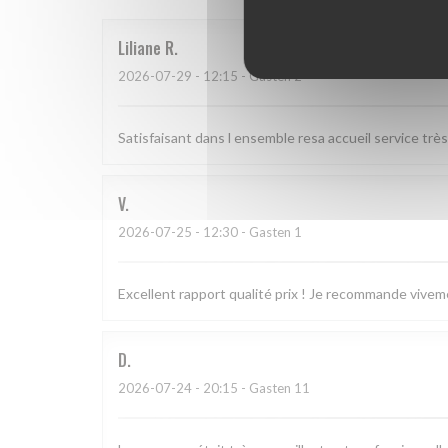
Liliane
R
2026-07-29
- 12:15 - Gasten 2
Satisfaisant dans l ensemble resa accueil service trè
V
2026-07-25
- 12:30 - Gasten 1
Excellent rapport qualité prix ! Je recommande vivem
D
2026-07-24
- 20:15 - Gasten 11