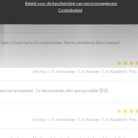
Beleid voor de bescherming van persoonsgegevens
Cookiebeleid
Service
:
5
/5
Atmosfeer
:
4
/5
Keuken
:
3
/5
Kwaliteit / Prijs
s bien. Choix carte et cuisine bien. Resto ambiance déco sympa!
Service
:
5
/5
Atmosfeer
:
5
/5
Keuken
:
5
/5
Kwaliteit / Prijs
ent ce restaurant. J'y retournerais dès que possible 😍😉
Service
:
5
/5
Atmosfeer
:
5
/5
Keuken
:
5
/5
Kwaliteit / Prijs