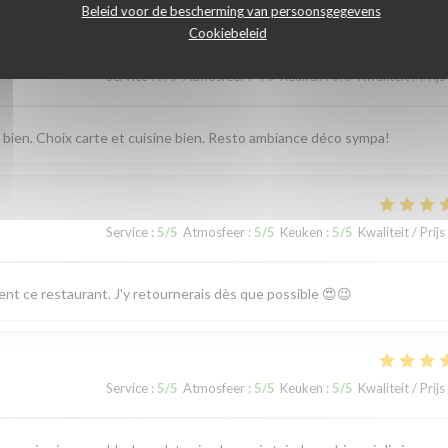
Beleid voor de bescherming van persoonsgegevens
Cookiebeleid
Service
:
5
/5
Atmosfeer
:
4
/5
Keuken
:
3
/5
Kwaliteit / Prijs
s bien. Choix carte et cuisine bien. Resto ambiance déco sympa!
Service
:
5
/5
Atmosfeer
:
5
/5
Keuken
:
5
/5
Kwaliteit / Prijs
ent ce restaurant. J'y retournerais dès que possible 😍😉
Service
:
5
/5
Atmosfeer
:
5
/5
Keuken
:
5
/5
Kwaliteit / Prijs