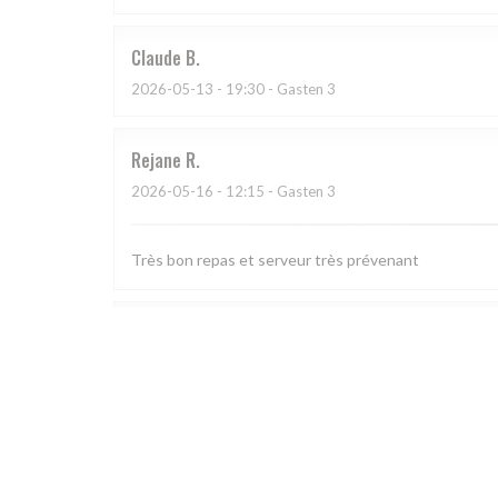
Claude
B
2026-05-13
- 19:30 - Gasten 3
Rejane
R
2026-05-16
- 12:15 - Gasten 3
Très bon repas et serveur très prévenant
DOMINIQUE
L
2026-05-13
- 20:00 - Gasten 6
Que ce soit l'accueil, l'assiette copieuse et de qualité 