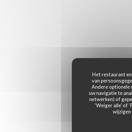
Het restaurant en 
van persoonsgegev
Andere optionele 
uw navigatie te anal
netwerken) of geper
'Weiger alle' of
wijzigen
Onze g