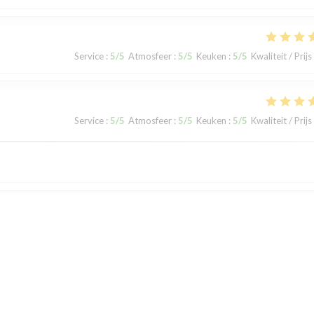
Service
:
5
/5
Atmosfeer
:
5
/5
Keuken
:
5
/5
Kwaliteit / Prijs
Service
:
5
/5
Atmosfeer
:
5
/5
Keuken
:
5
/5
Kwaliteit / Prijs
Service
:
5
/5
Atmosfeer
:
4
/5
Keuken
:
4
/5
Kwaliteit / Prijs
: rien à redire !