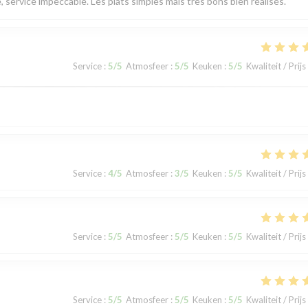
, service impeccable. Les plats simples mais très bons bien réalisés.
Service
:
5
/5
Atmosfeer
:
5
/5
Keuken
:
5
/5
Kwaliteit / Prijs
Service
:
4
/5
Atmosfeer
:
3
/5
Keuken
:
5
/5
Kwaliteit / Prijs
Service
:
5
/5
Atmosfeer
:
5
/5
Keuken
:
5
/5
Kwaliteit / Prijs
Service
:
5
/5
Atmosfeer
:
5
/5
Keuken
:
5
/5
Kwaliteit / Prijs