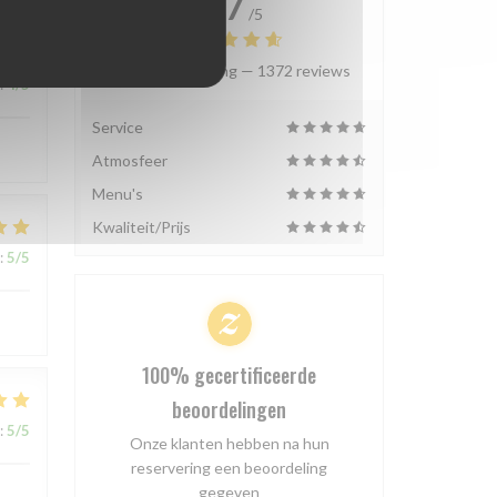
4.7
/5
Gemiddelde rating —
1372 reviews
:
4
/5
Service
Atmosfeer
Menu's
Kwaliteit/Prijs
:
5
/5
100% gecertificeerde
beoordelingen
:
5
/5
Onze klanten hebben na hun
reservering een beoordeling
gegeven