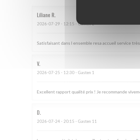
Liliane
R
2026-07-29
- 12:15 - Gasten 2
Satisfaisant dans l ensemble resa accueil service trè
V
2026-07-25
- 12:30 - Gasten 1
Excellent rapport qualité prix ! Je recommande vivem
D
2026-07-24
- 20:15 - Gasten 11