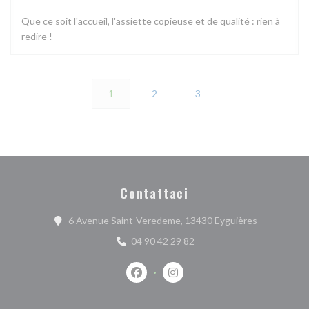
Que ce soit l'accueil, l'assiette copieuse et de qualité : rien à
redire !
1
2
3
Contattaci
((apre una n
6 Avenue Saint-Veredeme, 13430 Eyguières
04 90 42 29 82
Facebook ((apre una nuova finestra))
Instagram ((apre una nuova fi