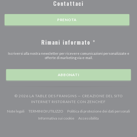
Contattaci
PRENOTA
Rimani informato
*
Iscriversi alla nostra newsletter per ricevere comunicazioni personalizzate e
offerte di marketing via e-mail.
ABBONATI
© 2026 LA TABLE DES FRANGINS — CREAZIONE DEL SITO
((APRE UNA NU
INTERNET RISTORANTE CON
ZENCHEF
((apre una nuova finestra))
((apre una nuova finestra))
((ap
Note legali
TERMINI DI UTILIZZO
Politica di protezione dei dati personali
((apre una nuova finestra))
((apre una nuova finestr
Informativa sui cookie
Accessibilita