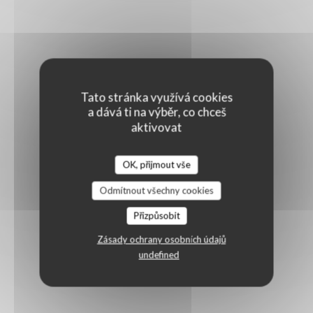
Tato stránka využívá cookies
a dává ti na výběr, co chceš
aktivovat
OK, přijmout vše
Odmítnout všechny cookies
Přizpůsobit
Zásady ochrany osobních údajů
undefined