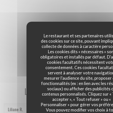
Le restaurant et ses partenaires utili
des cookies sur ce site, pouvant impliq
collecte de données à caractère perso
Les cookies dits « nécessaires » so
obligatoires et installés par défaut. D'
cookies facultatifs nécessitent vot
consentement. Ces cookies facultat
servent à analyser votre navigatio
mesurer l'audience du site, proposer
fonctionnalités (ex : en lien avec les r
Les avis de nos clients
sociaux) ou afficher des publicités 
contenus personnalisés. Cliquez sur «
accepter », « Tout refuser » ou «
Personnaliser » pour gérer vos préfér
Liliane
R
Vous pouvez modifier vos choix à t