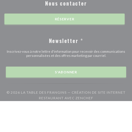
Nous contacter
RÉSERVER
Newsletter
*
Inscrivez-vous à notre lettre d'information pour recevoir des communications
personnalisées et des offres marketing par courriel.
S'ABONNER
© 2026 LA TABLE DES FRANGINS — CRÉATION DE SITE INTERNET
((OUVRE UNE NOUVE
RESTAURANT AVEC
ZENCHEF
((ouvre une nouvelle fenêtre))
((ouvre une nouvelle fenêtre))
Mentions légales
CGU
Politique de protection des données à caractère
((ouvre une nouvelle fenêtre))
((ouvre une nouvelle fenêtre))
((ouvre une nouvel
personnel
Politique de cookies
Accessibilite