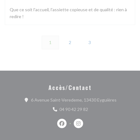
Que ce soit l'accueil, l'assiette copieuse et de qualité : rien à
redire !
1
2
3
Accès/Contact
((ouvre une 
6 Avenue Saint-Veredeme, 13430 Eyguières
04 90 42 29 82
Facebook ((ouvre une nouvelle fenêtr
Instagram ((ouvre une nouvell