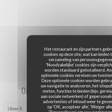
Het restaurant en zijn partners gebr
cookies op deze site, wat kan leiden 
verzameling van persoonsgegeve
'Noodzakelijke' cookies zijn verplich
worden standaard geïnstalleerd. A
optionele cookies vereisen uw toest
Deze optionele cookies worden gebru
uw navigatie te analyseren, het sitepub
Onze gastbeoordelingen
meten, functies te bieden (bijv. gerel
aan sociale netwerken) of gepersonal
advertenties of inhoud weer te geven
op 'OK, accepteer alle', 'Weiger alle
Liliane
R
'Personaliseer' om uw voorkeuren