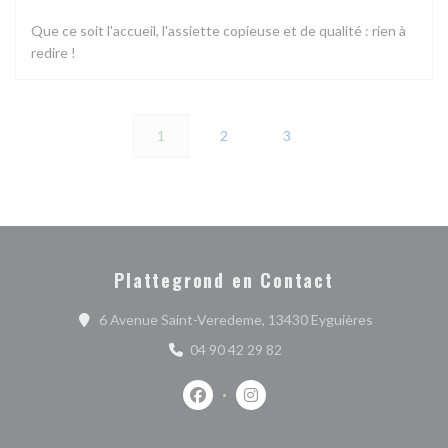
Que ce soit l'accueil, l'assiette copieuse et de qualité : rien à
redire !
1
2
3
Plattegrond en Contact
((opent in e
6 Avenue Saint-Veredeme, 13430 Eyguières
04 90 42 29 82
Facebook ((opent in een nieuw venste
Instagram ((opent in een nieu