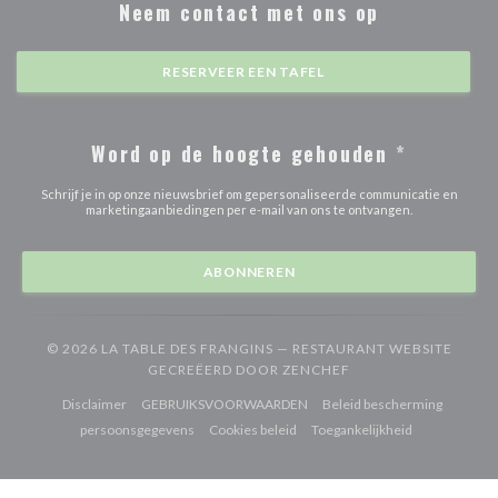
Neem contact met ons op
RESERVEER EEN TAFEL
Word op de hoogte gehouden
*
Schrijf je in op onze nieuwsbrief om gepersonaliseerde communicatie en
marketingaanbiedingen per e-mail van ons te ontvangen.
ABONNEREN
© 2026 LA TABLE DES FRANGINS — RESTAURANT WEBSITE
((OPENT IN EEN NIE
GECREËERD DOOR
ZENCHEF
((opent in een nieuw venster))
((opent in een nieuw venster))
Disclaimer
GEBRUIKSVOORWAARDEN
Beleid bescherming
((opent in een nieuw venster))
((opent in een nieuw venster))
((opent in een
persoonsgegevens
Cookies beleid
Toegankelijkheid