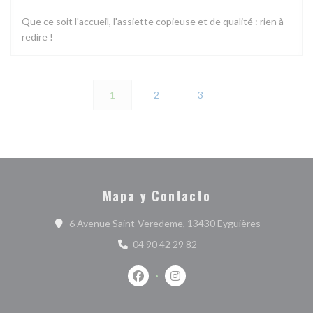
Que ce soit l'accueil, l'assiette copieuse et de qualité : rien à
redire !
1
2
3
Mapa y Contacto
((abre en un
6 Avenue Saint-Veredeme, 13430 Eyguières
04 90 42 29 82
Facebook ((abre en una nueva ventan
Instagram ((abre en una nuev