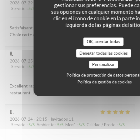
2026-07-29
- 12:15 - Invitados 2
gestionar sus preferencias. Puede c
Servicio
:
5
/5
Ambiente
:
4
/5
Menú
:
3
/5
Calidad / Precio
:
4
/5
sus opciones en cualquier momento h
clic en el icono de cookie en la parte i
izquierda de las páginas del sitio
Satisfaisant dans l ensemble resa accueil service très bien.
Choix carte et cuisine bien. Resto ambiance déco sympa!
OK, aceptar todas
V
Denegar todas las cookies
2026-07-25
- 12:30 - Invitados 1
Personalizar
Servicio
:
5
/5
Ambiente
:
5
/5
Menú
:
5
/5
Calidad / Precio
:
5
/5
Política de protección de datos persona
Política de gestión de cookies
Excellent rapport qualité prix ! Je recommande vivement ce
restaurant. J'y retournerais dès que possible 😍😉
D
2026-07-24
- 20:15 - Invitados 11
Servicio
:
5
/5
Ambiente
:
5
/5
Menú
:
5
/5
Calidad / Precio
:
5
/5