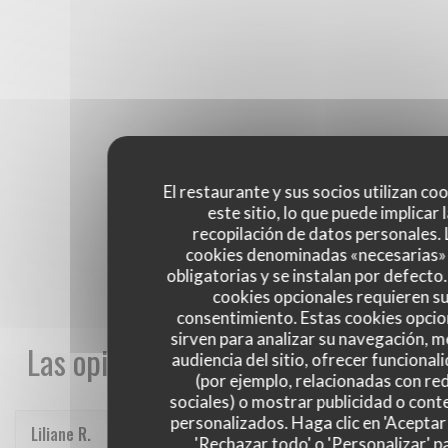
El restaurante y sus socios utilizan co
este sitio, lo que puede implicar 
recopilación de datos personales. 
cookies denominadas «necesarias»
obligatorias y se instalan por defecto
cookies opcionales requieren s
consentimiento. Estas cookies opcio
sirven para analizar su navegación, me
Las opiniones de nuestros clientes
audiencia del sitio, ofrecer funcional
(por ejemplo, relacionadas con re
sociales) o mostrar publicidad o cont
personalizados. Haga clic en 'Aceptar 
Liliane
R
'Rechazar todo' o 'Personalizar' p