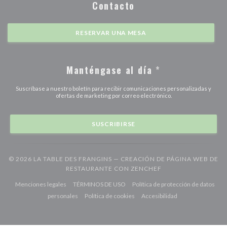
Contacto
RESERVAR UNA MESA
Manténgase al día
*
Suscríbase a nuestro boletín para recibir comunicaciones personalizadas y
ofertas de marketing por correo electrónico.
SUSCRIBIRSE
© 2026 LA TABLE DES FRANGINS — CREACIÓN DE PÁGINA WEB DE
((ABRE EN UNA NUE
RESTAURANTE CON
ZENCHEF
((abre en una nueva ventana))
((abre en una nueva ventana))
Menciones legales
TÉRMINOS DE USO
Política de protección de datos
((abre en una nueva ventana))
((abre en una nueva ventana))
((abre en una nuev
personales
Política de cookies
Accesibilidad