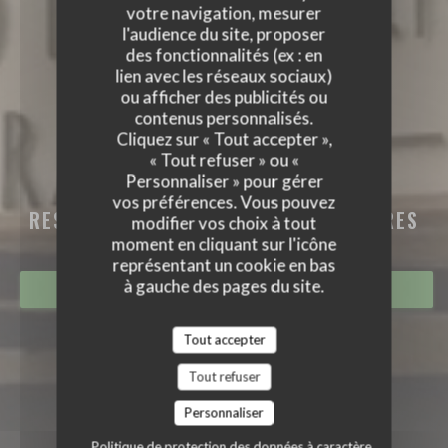
votre navigation, mesurer
l'audience du site, proposer
des fonctionnalités (ex : en
lien avec les réseaux sociaux)
ou afficher des publicités ou
contenus personnalisés.
Cliquez sur « Tout accepter »,
« Tout refuser » ou «
Personnaliser » pour gérer
LA TABLE DES FRANGINS
vos préférences. Vous pouvez
RESTAURANT TRADITIONNEL
|
EYGUIÈRES
modifier vos choix à tout
moment en cliquant sur l'icône
représentant un cookie en bas
à gauche des pages du site.
RÉSERVER
Tout accepter
Tout refuser
Personnaliser
Politique de protection des données à caractère